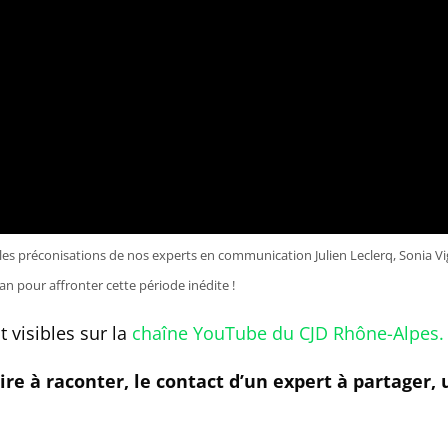
… les préconisations de nos experts en communication Julien Leclerq, Sonia V
an pour affronter cette période inédite !
t visibles sur la
chaîne YouTube du CJD Rhône-Alpes.
ire à raconter, le contact d’un expert à partager, 