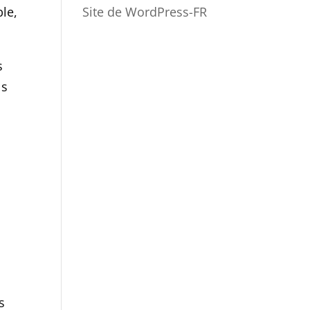
Site de WordPress-FR
le,
s
ls
s