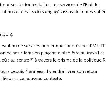
treprises de toutes tailles,
les services de l
’
Etat
,
les
ociations et des leaders engagés issus de toutes sph
è
r
(Lyon).
prestation de services numériques aupr
è
s des PME, IT
n de ses clients en plaçant le bien-être au travail et
 où : au centre ?)
à travers le prisme de la politique R
ours depuis 4 années, il viendra livrer son retour
gnifie dans ce nouveau contexte
.