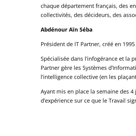
chaque département franç
ais,
d
es en
collectivités, des décideurs, des ass
Abdénour A
ï
n S
éba
Président de IT Partner, créé en 1995 
Spécialisée dans l’infogérance et la 
Partner g
è
re les Syst
è
mes d’Informatio
l’intelligence collective
(en les plaçant
Ayant mis en place la semaine des 4 j
d’expérience sur ce que le
T
ravail si