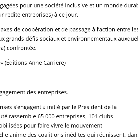
ngagées pour une société inclusive et un monde durab
 redite entreprises)
à ce jour.
axes de coopération et de passage à l’action entre le
aux grands défis sociaux et environnementaux auxque
ra) confronté
e.
»
(
Éditions Anne Carri
è
re
)
ngagement des entreprises.
prises s’engagent
»
initié par le Président de la
té rassemble 65 000 entreprises, 101 clubs
bilisées pour faire vivre le mouvement
lle anime des coalitions inédites qui réunissent, dan