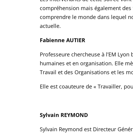
compr
é
hension
mais également des 
comprendre le monde dans lequel no
actuelle.
Fabienne AUTIER
Professeure chercheuse à l’
EM Lyon b
humaines et en organisation. Elle m
T
ravail et des
O
rganisations et
les mo
Elle est
co
auteure de « Travailler, po
Sylvain REYMOND
Sylvain Reymond est Directeur Génér